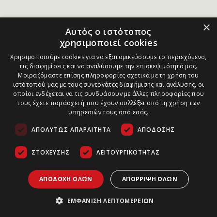
×
Αυτός ο ιστότοπος
χρησιμοποιεί cookies
Χρησιμοποιούμε cookies για να εξατομικεύσουμε το περιεχόμενο,
τις διαφημίσεις και να αναλύσουμε την επισκεψιμότητά μας.
Μοιραζόμαστε επίσης πληροφορίες σχετικά με τη χρήση του
ιστότοπού μας με τους συνεργάτες διαφήμισης και ανάλυσης, οι
οποίοι ενδέχεται να τις συνδυάσουν με άλλες πληροφορίες που
τους έχετε παράσχει ή που έχουν συλλέξει από τη χρήση των
υπηρεσιών τους από εσάς.
ΑΠΟΛΎΤΩΣ ΑΠΑΡΑΊΤΗΤΑ
ΑΠΌΔΟΣΗΣ
ΣΤΌΧΕΥΣΗΣ
ΛΕΙΤΟΥΡΓΙΚΌΤΗΤΑΣ
ΑΠΟΔΟΧΉ ΌΛΩΝ
ΑΠΌΡΡΙΨΗ ΌΛΩΝ
ΕΜΦΆΝΙΣΗ ΛΕΠΤΟΜΕΡΕΙΏΝ