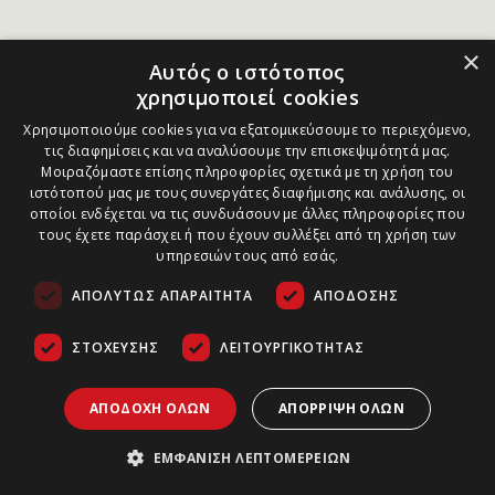
×
Αυτός ο ιστότοπος
χρησιμοποιεί cookies
Χρησιμοποιούμε cookies για να εξατομικεύσουμε το περιεχόμενο,
τις διαφημίσεις και να αναλύσουμε την επισκεψιμότητά μας.
Μοιραζόμαστε επίσης πληροφορίες σχετικά με τη χρήση του
ιστότοπού μας με τους συνεργάτες διαφήμισης και ανάλυσης, οι
οποίοι ενδέχεται να τις συνδυάσουν με άλλες πληροφορίες που
τους έχετε παράσχει ή που έχουν συλλέξει από τη χρήση των
υπηρεσιών τους από εσάς.
ΑΠΟΛΎΤΩΣ ΑΠΑΡΑΊΤΗΤΑ
ΑΠΌΔΟΣΗΣ
ΣΤΌΧΕΥΣΗΣ
ΛΕΙΤΟΥΡΓΙΚΌΤΗΤΑΣ
ΑΠΟΔΟΧΉ ΌΛΩΝ
ΑΠΌΡΡΙΨΗ ΌΛΩΝ
ΕΜΦΆΝΙΣΗ ΛΕΠΤΟΜΕΡΕΙΏΝ