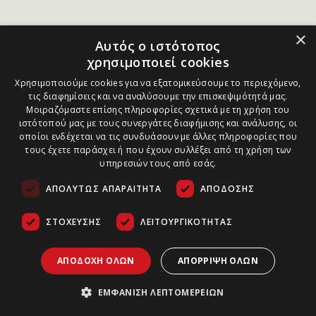
×
Αυτός ο ιστότοπος
χρησιμοποιεί cookies
Χρησιμοποιούμε cookies για να εξατομικεύσουμε το περιεχόμενο,
τις διαφημίσεις και να αναλύσουμε την επισκεψιμότητά μας.
Μοιραζόμαστε επίσης πληροφορίες σχετικά με τη χρήση του
ιστότοπού μας με τους συνεργάτες διαφήμισης και ανάλυσης, οι
οποίοι ενδέχεται να τις συνδυάσουν με άλλες πληροφορίες που
τους έχετε παράσχει ή που έχουν συλλέξει από τη χρήση των
υπηρεσιών τους από εσάς.
ΑΠΟΛΎΤΩΣ ΑΠΑΡΑΊΤΗΤΑ
ΑΠΌΔΟΣΗΣ
ΣΤΌΧΕΥΣΗΣ
ΛΕΙΤΟΥΡΓΙΚΌΤΗΤΑΣ
ΑΠΟΔΟΧΉ ΌΛΩΝ
ΑΠΌΡΡΙΨΗ ΌΛΩΝ
ΕΜΦΆΝΙΣΗ ΛΕΠΤΟΜΕΡΕΙΏΝ