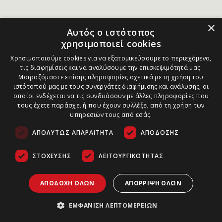
×
Αυτός ο ιστότοπος
χρησιμοποιεί cookies
Χρησιμοποιούμε cookies για να εξατομικεύσουμε το περιεχόμενο,
τις διαφημίσεις και να αναλύσουμε την επισκεψιμότητά μας.
Μοιραζόμαστε επίσης πληροφορίες σχετικά με τη χρήση του
ιστότοπού μας με τους συνεργάτες διαφήμισης και ανάλυσης, οι
οποίοι ενδέχεται να τις συνδυάσουν με άλλες πληροφορίες που
τους έχετε παράσχει ή που έχουν συλλέξει από τη χρήση των
υπηρεσιών τους από εσάς.
ΑΠΟΛΎΤΩΣ ΑΠΑΡΑΊΤΗΤΑ
ΑΠΌΔΟΣΗΣ
ΣΤΌΧΕΥΣΗΣ
ΛΕΙΤΟΥΡΓΙΚΌΤΗΤΑΣ
ΑΠΟΔΟΧΉ ΌΛΩΝ
ΑΠΌΡΡΙΨΗ ΌΛΩΝ
ΕΜΦΆΝΙΣΗ ΛΕΠΤΟΜΕΡΕΙΏΝ