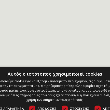
Αυτός ο ιστότοπος χρησιμοποιεί cookies
ποιούμε cookies για να εξατομικεύσουμε το περιεχόμενο, τις διαφημίσει
ε την επισκεψιμότητά μας. Μοιραζόμαστε επίσης πληροφορίες σχετικά μ
οπού μας με τους συνεργάτες διαφήμισης και ανάλυσης, οι οποίοι ενδέχε
υν με άλλες πληροφορίες που τους έχετε παράσχει ή που έχουν συλλέξ
χρήση των υπηρεσιών τους από εσάς.
Σ ΑΠΑΡΑΊΤΗΤΑ
ΑΠΌΔΟΣΗΣ
ΣΤΌΧΕΥΣΗΣ
ΛΕΙ