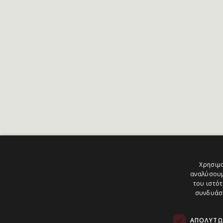
Χρησιμο
αναλύσουμ
του ιστότ
συνδυάσο
ΑΠΟΛΎΤΩ