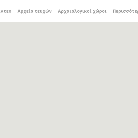
ές συλλογές Μιχάλη Ζεϊ
ίντεο
Αρχείο τευχών
Αρχαιολογικοί χώροι
Περισσότε