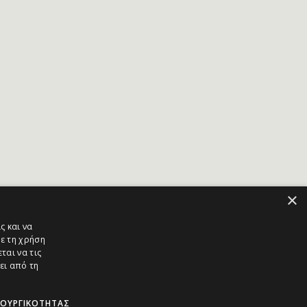
×
ς και να
ε τη χρήση
ται να τις
ει από τη
ΤΟΥΡΓΙΚΌΤΗΤΑΣ