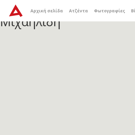
Αρχείο ετικέτας
ιδιωτικ
Αρχική σελίδα
Ατζέντα
Φωτογραφίες
Β
Μιχαηλίδη