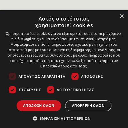
×
Αυτός ο ιστότοπος
χρησιμοποιεί cookies
Χρησιμοποιούμε cookies για να εξατομικεύσουμε το περιεχόμενο,
τις διαφημίσεις και να αναλύσουμε την επισκεψιμότητά μας.
Μοιραζόμαστε επίσης πληροφορίες σχετικά με τη χρήση του
ιστότοπού μας με τους συνεργάτες διαφήμισης και ανάλυσης, οι
οποίοι ενδέχεται να τις συνδυάσουν με άλλες πληροφορίες που
τους έχετε παράσχει ή που έχουν συλλέξει από τη χρήση των
υπηρεσιών τους από εσάς.
ΑΠΟΛΎΤΩΣ ΑΠΑΡΑΊΤΗΤΑ
ΑΠΌΔΟΣΗΣ
ΣΤΌΧΕΥΣΗΣ
ΛΕΙΤΟΥΡΓΙΚΌΤΗΤΑΣ
ΑΠΟΔΟΧΉ ΌΛΩΝ
ΑΠΌΡΡΙΨΗ ΌΛΩΝ
ΕΜΦΆΝΙΣΗ ΛΕΠΤΟΜΕΡΕΙΏΝ