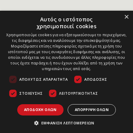
×
Αυτός ο ιστότοπος
χρησιμοποιεί cookies
Χρησιμοποιούμε cookies για να εξατομικεύσουμε το περιεχόμενο,
τις διαφημίσεις και να αναλύσουμε την επισκεψιμότητά μας.
Μοιραζόμαστε επίσης πληροφορίες σχετικά με τη χρήση του
ιστότοπού μας με τους συνεργάτες διαφήμισης και ανάλυσης, οι
οποίοι ενδέχεται να τις συνδυάσουν με άλλες πληροφορίες που
τους έχετε παράσχει ή που έχουν συλλέξει από τη χρήση των
υπηρεσιών τους από εσάς.
ΑΠΟΛΎΤΩΣ ΑΠΑΡΑΊΤΗΤΑ
ΑΠΌΔΟΣΗΣ
ΣΤΌΧΕΥΣΗΣ
ΛΕΙΤΟΥΡΓΙΚΌΤΗΤΑΣ
ΑΠΟΔΟΧΉ ΌΛΩΝ
ΑΠΌΡΡΙΨΗ ΌΛΩΝ
ΕΜΦΆΝΙΣΗ ΛΕΠΤΟΜΕΡΕΙΏΝ