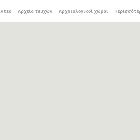
ές ενότητες
ίντεο
Αρχείο τευχών
Αρχαιολογικοί χώροι
Περισσότε