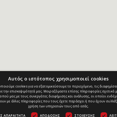
Αυτός ο ιστότοπος χρησιμοποιεί cookies
ποιούμε cookies για να εξατομικεύσουμε το περιεχόμενο, τις διαφημίσει
ε την επισκεψιμότητά μας. Μοιραζόμαστε επίσης πληροφορίες σχετικά μ
οπού μας με τους συνεργάτες διαφήμισης και ανάλυσης, οι οποίοι ενδέχε
υν με άλλες πληροφορίες που τους έχετε παράσχει ή που έχουν συλλέξ
χρήση των υπηρεσιών τους από εσάς.
Σ ΑΠΑΡΑΊΤΗΤΑ
ΑΠΌΔΟΣΗΣ
ΣΤΌΧΕΥΣΗΣ
ΛΕΙ