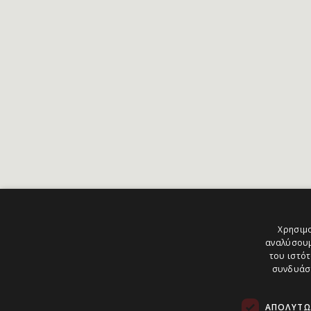
Χρησιμο
αναλύσουμ
του ιστότ
συνδυάσο
ΑΠΟΛΎΤΩ