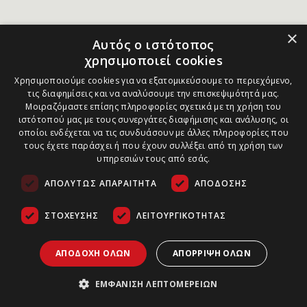
×
Αυτός ο ιστότοπος
χρησιμοποιεί cookies
Χρησιμοποιούμε cookies για να εξατομικεύσουμε το περιεχόμενο,
τις διαφημίσεις και να αναλύσουμε την επισκεψιμότητά μας.
Μοιραζόμαστε επίσης πληροφορίες σχετικά με τη χρήση του
ιστότοπού μας με τους συνεργάτες διαφήμισης και ανάλυσης, οι
οποίοι ενδέχεται να τις συνδυάσουν με άλλες πληροφορίες που
τους έχετε παράσχει ή που έχουν συλλέξει από τη χρήση των
υπηρεσιών τους από εσάς.
ΑΠΟΛΎΤΩΣ ΑΠΑΡΑΊΤΗΤΑ
ΑΠΌΔΟΣΗΣ
ΣΤΌΧΕΥΣΗΣ
ΛΕΙΤΟΥΡΓΙΚΌΤΗΤΑΣ
ΑΠΟΔΟΧΉ ΌΛΩΝ
ΑΠΌΡΡΙΨΗ ΌΛΩΝ
ΕΜΦΆΝΙΣΗ ΛΕΠΤΟΜΕΡΕΙΏΝ