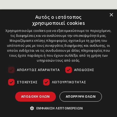
×
Αυτός ο ιστότοπος
χρησιμοποιεί cookies
Χρησιμοποιούμε cookies για να εξατομικεύσουμε το περιεχόμενο,
τις διαφημίσεις και να αναλύσουμε την επισκεψιμότητά μας.
Μοιραζόμαστε επίσης πληροφορίες σχετικά με τη χρήση του
ιστότοπού μας με τους συνεργάτες διαφήμισης και ανάλυσης, οι
οποίοι ενδέχεται να τις συνδυάσουν με άλλες πληροφορίες που
τους έχετε παράσχει ή που έχουν συλλέξει από τη χρήση των
υπηρεσιών τους από εσάς.
ΑΠΟΛΎΤΩΣ ΑΠΑΡΑΊΤΗΤΑ
ΑΠΌΔΟΣΗΣ
ΣΤΌΧΕΥΣΗΣ
ΛΕΙΤΟΥΡΓΙΚΌΤΗΤΑΣ
ΑΠΟΔΟΧΉ ΌΛΩΝ
ΑΠΌΡΡΙΨΗ ΌΛΩΝ
ΕΜΦΆΝΙΣΗ ΛΕΠΤΟΜΕΡΕΙΏΝ