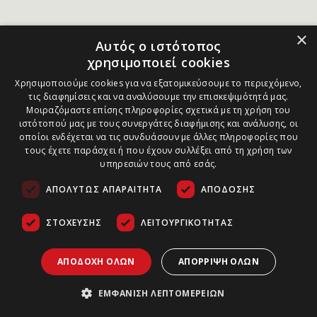
×
Αυτός ο ιστότοπος
χρησιμοποιεί cookies
Χρησιμοποιούμε cookies για να εξατομικεύσουμε το περιεχόμενο,
τις διαφημίσεις και να αναλύσουμε την επισκεψιμότητά μας.
Μοιραζόμαστε επίσης πληροφορίες σχετικά με τη χρήση του
ιστότοπού μας με τους συνεργάτες διαφήμισης και ανάλυσης, οι
οποίοι ενδέχεται να τις συνδυάσουν με άλλες πληροφορίες που
τους έχετε παράσχει ή που έχουν συλλέξει από τη χρήση των
υπηρεσιών τους από εσάς.
ΑΠΟΛΎΤΩΣ ΑΠΑΡΑΊΤΗΤΑ
ΑΠΌΔΟΣΗΣ
ΣΤΌΧΕΥΣΗΣ
ΛΕΙΤΟΥΡΓΙΚΌΤΗΤΑΣ
ΑΠΟΔΟΧΉ ΌΛΩΝ
ΑΠΌΡΡΙΨΗ ΌΛΩΝ
ΕΜΦΆΝΙΣΗ ΛΕΠΤΟΜΕΡΕΙΏΝ