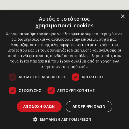
×
Αυτός ο ιστότοπος
χρησιμοποιεί cookies
Χρησιμοποιούμε cookies για να εξατομικεύσουμε το περιεχόμενο,
τις διαφημίσεις και να αναλύσουμε την επισκεψιμότητά μας.
Μοιραζόμαστε επίσης πληροφορίες σχετικά με τη χρήση του
ιστότοπού μας με τους συνεργάτες διαφήμισης και ανάλυσης, οι
οποίοι ενδέχεται να τις συνδυάσουν με άλλες πληροφορίες που
τους έχετε παράσχει ή που έχουν συλλέξει από τη χρήση των
υπηρεσιών τους από εσάς.
ΑΠΟΛΎΤΩΣ ΑΠΑΡΑΊΤΗΤΑ
ΑΠΌΔΟΣΗΣ
ΣΤΌΧΕΥΣΗΣ
ΛΕΙΤΟΥΡΓΙΚΌΤΗΤΑΣ
ΑΠΟΔΟΧΉ ΌΛΩΝ
ΑΠΌΡΡΙΨΗ ΌΛΩΝ
ΕΜΦΆΝΙΣΗ ΛΕΠΤΟΜΕΡΕΙΏΝ