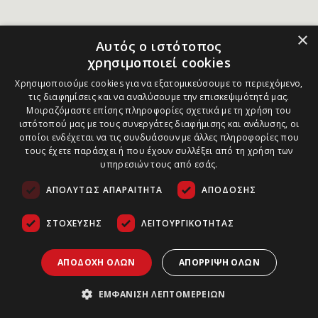
×
Αυτός ο ιστότοπος
χρησιμοποιεί cookies
Χρησιμοποιούμε cookies για να εξατομικεύσουμε το περιεχόμενο,
τις διαφημίσεις και να αναλύσουμε την επισκεψιμότητά μας.
Μοιραζόμαστε επίσης πληροφορίες σχετικά με τη χρήση του
ιστότοπού μας με τους συνεργάτες διαφήμισης και ανάλυσης, οι
οποίοι ενδέχεται να τις συνδυάσουν με άλλες πληροφορίες που
τους έχετε παράσχει ή που έχουν συλλέξει από τη χρήση των
υπηρεσιών τους από εσάς.
ΑΠΟΛΎΤΩΣ ΑΠΑΡΑΊΤΗΤΑ
ΑΠΌΔΟΣΗΣ
ΣΤΌΧΕΥΣΗΣ
ΛΕΙΤΟΥΡΓΙΚΌΤΗΤΑΣ
ΑΠΟΔΟΧΉ ΌΛΩΝ
ΑΠΌΡΡΙΨΗ ΌΛΩΝ
ΕΜΦΆΝΙΣΗ ΛΕΠΤΟΜΕΡΕΙΏΝ