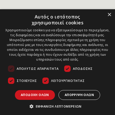
×
Αυτός ο ιστότοπος
χρησιμοποιεί cookies
Χρησιμοποιούμε cookies για να εξατομικεύσουμε το περιεχόμενο,
τις διαφημίσεις και να αναλύσουμε την επισκεψιμότητά μας.
Μοιραζόμαστε επίσης πληροφορίες σχετικά με τη χρήση του
ιστότοπού μας με τους συνεργάτες διαφήμισης και ανάλυσης, οι
οποίοι ενδέχεται να τις συνδυάσουν με άλλες πληροφορίες που
τους έχετε παράσχει ή που έχουν συλλέξει από τη χρήση των
υπηρεσιών τους από εσάς.
ΑΠΟΛΎΤΩΣ ΑΠΑΡΑΊΤΗΤΑ
ΑΠΌΔΟΣΗΣ
ΣΤΌΧΕΥΣΗΣ
ΛΕΙΤΟΥΡΓΙΚΌΤΗΤΑΣ
ΑΠΟΔΟΧΉ ΌΛΩΝ
ΑΠΌΡΡΙΨΗ ΌΛΩΝ
ΕΜΦΆΝΙΣΗ ΛΕΠΤΟΜΕΡΕΙΏΝ