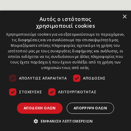
×
Αυτός ο ιστότοπος
χρησιμοποιεί cookies
Χρησιμοποιούμε cookies για να εξατομικεύσουμε το περιεχόμενο,
τις διαφημίσεις και να αναλύσουμε την επισκεψιμότητά μας.
Μοιραζόμαστε επίσης πληροφορίες σχετικά με τη χρήση του
ιστότοπού μας με τους συνεργάτες διαφήμισης και ανάλυσης, οι
οποίοι ενδέχεται να τις συνδυάσουν με άλλες πληροφορίες που
τους έχετε παράσχει ή που έχουν συλλέξει από τη χρήση των
υπηρεσιών τους από εσάς.
ΑΠΟΛΎΤΩΣ ΑΠΑΡΑΊΤΗΤΑ
ΑΠΌΔΟΣΗΣ
ΣΤΌΧΕΥΣΗΣ
ΛΕΙΤΟΥΡΓΙΚΌΤΗΤΑΣ
ΑΠΟΔΟΧΉ ΌΛΩΝ
ΑΠΌΡΡΙΨΗ ΌΛΩΝ
ΕΜΦΆΝΙΣΗ ΛΕΠΤΟΜΕΡΕΙΏΝ