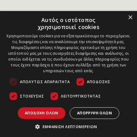
×
Αυτός ο ιστότοπος
χρησιμοποιεί cookies
Χρησιμοποιούμε cookies για να εξατομικεύσουμε το περιεχόμενο,
τις διαφημίσεις και να αναλύσουμε την επισκεψιμότητά μας.
Μοιραζόμαστε επίσης πληροφορίες σχετικά με τη χρήση του
ιστότοπού μας με τους συνεργάτες διαφήμισης και ανάλυσης, οι
οποίοι ενδέχεται να τις συνδυάσουν με άλλες πληροφορίες που
τους έχετε παράσχει ή που έχουν συλλέξει από τη χρήση των
υπηρεσιών τους από εσάς.
ΑΠΟΛΎΤΩΣ ΑΠΑΡΑΊΤΗΤΑ
ΑΠΌΔΟΣΗΣ
ΣΤΌΧΕΥΣΗΣ
ΛΕΙΤΟΥΡΓΙΚΌΤΗΤΑΣ
ΑΠΟΔΟΧΉ ΌΛΩΝ
ΑΠΌΡΡΙΨΗ ΌΛΩΝ
ΕΜΦΆΝΙΣΗ ΛΕΠΤΟΜΕΡΕΙΏΝ