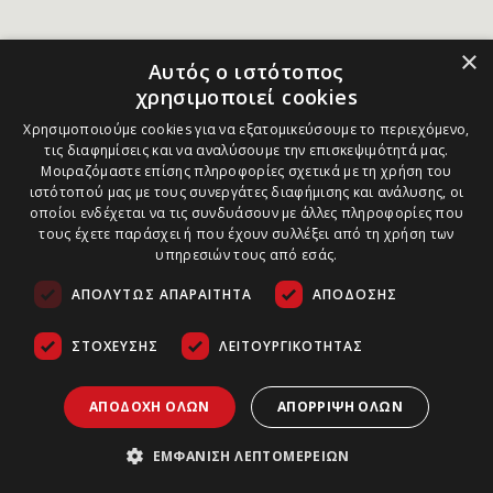
×
Αυτός ο ιστότοπος
χρησιμοποιεί cookies
Χρησιμοποιούμε cookies για να εξατομικεύσουμε το περιεχόμενο,
τις διαφημίσεις και να αναλύσουμε την επισκεψιμότητά μας.
Μοιραζόμαστε επίσης πληροφορίες σχετικά με τη χρήση του
ιστότοπού μας με τους συνεργάτες διαφήμισης και ανάλυσης, οι
οποίοι ενδέχεται να τις συνδυάσουν με άλλες πληροφορίες που
τους έχετε παράσχει ή που έχουν συλλέξει από τη χρήση των
υπηρεσιών τους από εσάς.
ΑΠΟΛΎΤΩΣ ΑΠΑΡΑΊΤΗΤΑ
ΑΠΌΔΟΣΗΣ
ΣΤΌΧΕΥΣΗΣ
ΛΕΙΤΟΥΡΓΙΚΌΤΗΤΑΣ
ΑΠΟΔΟΧΉ ΌΛΩΝ
ΑΠΌΡΡΙΨΗ ΌΛΩΝ
ΕΜΦΆΝΙΣΗ ΛΕΠΤΟΜΕΡΕΙΏΝ