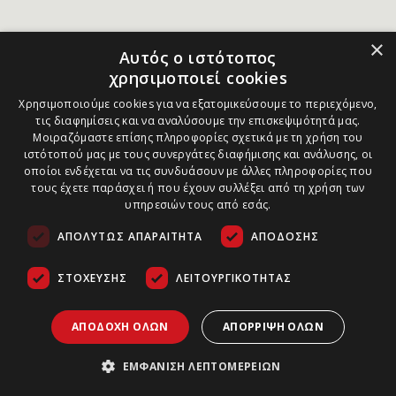
×
Αυτός ο ιστότοπος
χρησιμοποιεί cookies
Χρησιμοποιούμε cookies για να εξατομικεύσουμε το περιεχόμενο,
τις διαφημίσεις και να αναλύσουμε την επισκεψιμότητά μας.
Μοιραζόμαστε επίσης πληροφορίες σχετικά με τη χρήση του
ιστότοπού μας με τους συνεργάτες διαφήμισης και ανάλυσης, οι
οποίοι ενδέχεται να τις συνδυάσουν με άλλες πληροφορίες που
τους έχετε παράσχει ή που έχουν συλλέξει από τη χρήση των
υπηρεσιών τους από εσάς.
ΑΠΟΛΎΤΩΣ ΑΠΑΡΑΊΤΗΤΑ
ΑΠΌΔΟΣΗΣ
ΣΤΌΧΕΥΣΗΣ
ΛΕΙΤΟΥΡΓΙΚΌΤΗΤΑΣ
ΑΠΟΔΟΧΉ ΌΛΩΝ
ΑΠΌΡΡΙΨΗ ΌΛΩΝ
ΕΜΦΆΝΙΣΗ ΛΕΠΤΟΜΕΡΕΙΏΝ