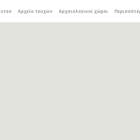
α αρχαιοτήτων πρέβεζας
ίντεο
Αρχείο τευχών
Αρχαιολογικοί χώροι
Περισσότε