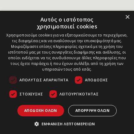
×
Αυτός ο ιστότοπος
χρησιμοποιεί cookies
Χρησιμοποιούμε cookies για να εξατομικεύσουμε το περιεχόμενο,
τις διαφημίσεις και να αναλύσουμε την επισκεψιμότητά μας.
Μοιραζόμαστε επίσης πληροφορίες σχετικά με τη χρήση του
ιστότοπού μας με τους συνεργάτες διαφήμισης και ανάλυσης, οι
οποίοι ενδέχεται να τις συνδυάσουν με άλλες πληροφορίες που
τους έχετε παράσχει ή που έχουν συλλέξει από τη χρήση των
υπηρεσιών τους από εσάς.
ΑΠΟΛΎΤΩΣ ΑΠΑΡΑΊΤΗΤΑ
ΑΠΌΔΟΣΗΣ
ΣΤΌΧΕΥΣΗΣ
ΛΕΙΤΟΥΡΓΙΚΌΤΗΤΑΣ
ΑΠΟΔΟΧΉ ΌΛΩΝ
ΑΠΌΡΡΙΨΗ ΌΛΩΝ
ΕΜΦΆΝΙΣΗ ΛΕΠΤΟΜΕΡΕΙΏΝ