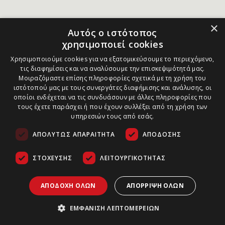
×
Αυτός ο ιστότοπος
χρησιμοποιεί cookies
Χρησιμοποιούμε cookies για να εξατομικεύσουμε το περιεχόμενο,
τις διαφημίσεις και να αναλύσουμε την επισκεψιμότητά μας.
Μοιραζόμαστε επίσης πληροφορίες σχετικά με τη χρήση του
ιστότοπού μας με τους συνεργάτες διαφήμισης και ανάλυσης, οι
οποίοι ενδέχεται να τις συνδυάσουν με άλλες πληροφορίες που
τους έχετε παράσχει ή που έχουν συλλέξει από τη χρήση των
υπηρεσιών τους από εσάς.
ΑΠΟΛΎΤΩΣ ΑΠΑΡΑΊΤΗΤΑ
ΑΠΌΔΟΣΗΣ
ΣΤΌΧΕΥΣΗΣ
ΛΕΙΤΟΥΡΓΙΚΌΤΗΤΑΣ
ΑΠΟΔΟΧΉ ΌΛΩΝ
ΑΠΌΡΡΙΨΗ ΌΛΩΝ
ΕΜΦΆΝΙΣΗ ΛΕΠΤΟΜΕΡΕΙΏΝ