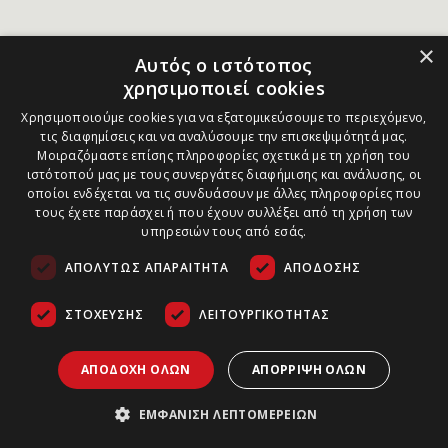
×
Αυτός ο ιστότοπος
χρησιμοποιεί cookies
Χρησιμοποιούμε cookies για να εξατομικεύσουμε το περιεχόμενο,
τις διαφημίσεις και να αναλύσουμε την επισκεψιμότητά μας.
Μοιραζόμαστε επίσης πληροφορίες σχετικά με τη χρήση του
ιστότοπού μας με τους συνεργάτες διαφήμισης και ανάλυσης, οι
οποίοι ενδέχεται να τις συνδυάσουν με άλλες πληροφορίες που
τους έχετε παράσχει ή που έχουν συλλέξει από τη χρήση των
υπηρεσιών τους από εσάς.
ΑΠΟΛΎΤΩΣ ΑΠΑΡΑΊΤΗΤΑ
ΑΠΌΔΟΣΗΣ
ΣΤΌΧΕΥΣΗΣ
ΛΕΙΤΟΥΡΓΙΚΌΤΗΤΑΣ
ΑΠΟΔΟΧΉ ΌΛΩΝ
ΑΠΌΡΡΙΨΗ ΌΛΩΝ
ΕΜΦΆΝΙΣΗ ΛΕΠΤΟΜΕΡΕΙΏΝ