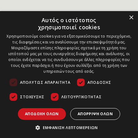
×
Αυτός ο ιστότοπος
χρησιμοποιεί cookies
Χρησιμοποιούμε cookies για να εξατομικεύσουμε το περιεχόμενο,
τις διαφημίσεις και να αναλύσουμε την επισκεψιμότητά μας.
Μοιραζόμαστε επίσης πληροφορίες σχετικά με τη χρήση του
ιστότοπού μας με τους συνεργάτες διαφήμισης και ανάλυσης, οι
οποίοι ενδέχεται να τις συνδυάσουν με άλλες πληροφορίες που
τους έχετε παράσχει ή που έχουν συλλέξει από τη χρήση των
υπηρεσιών τους από εσάς.
ΑΠΟΛΎΤΩΣ ΑΠΑΡΑΊΤΗΤΑ
ΑΠΌΔΟΣΗΣ
ΣΤΌΧΕΥΣΗΣ
ΛΕΙΤΟΥΡΓΙΚΌΤΗΤΑΣ
ΑΠΟΔΟΧΉ ΌΛΩΝ
ΑΠΌΡΡΙΨΗ ΌΛΩΝ
ΕΜΦΆΝΙΣΗ ΛΕΠΤΟΜΕΡΕΙΏΝ