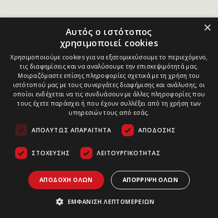
×
Αυτός ο ιστότοπος
χρησιμοποιεί cookies
Χρησιμοποιούμε cookies για να εξατομικεύσουμε το περιεχόμενο,
τις διαφημίσεις και να αναλύσουμε την επισκεψιμότητά μας.
Μοιραζόμαστε επίσης πληροφορίες σχετικά με τη χρήση του
ιστότοπού μας με τους συνεργάτες διαφήμισης και ανάλυσης, οι
οποίοι ενδέχεται να τις συνδυάσουν με άλλες πληροφορίες που
τους έχετε παράσχει ή που έχουν συλλέξει από τη χρήση των
υπηρεσιών τους από εσάς.
ΑΠΟΛΎΤΩΣ ΑΠΑΡΑΊΤΗΤΑ
ΑΠΌΔΟΣΗΣ
ΣΤΌΧΕΥΣΗΣ
ΛΕΙΤΟΥΡΓΙΚΌΤΗΤΑΣ
ΑΠΟΔΟΧΉ ΌΛΩΝ
ΑΠΌΡΡΙΨΗ ΌΛΩΝ
ΕΜΦΆΝΙΣΗ ΛΕΠΤΟΜΕΡΕΙΏΝ