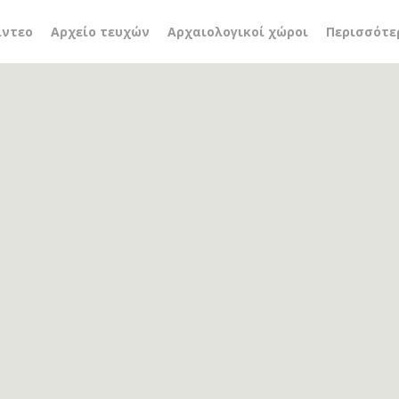
ή σκηνή
ίντεο
Αρχείο τευχών
Αρχαιολογικοί χώροι
Περισσότε