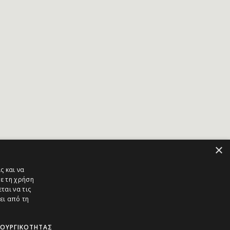
×
ς και να
ε τη χρήση
ται να τις
ει από τη
ΤΟΥΡΓΙΚΌΤΗΤΑΣ