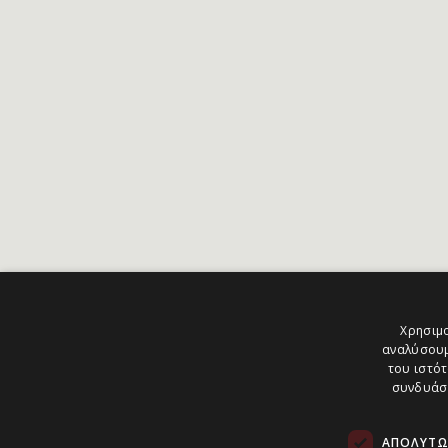
Χρησιμο
αναλύσουμ
του ιστότ
συνδυάσο
ΑΠΟΛΎΤΩ