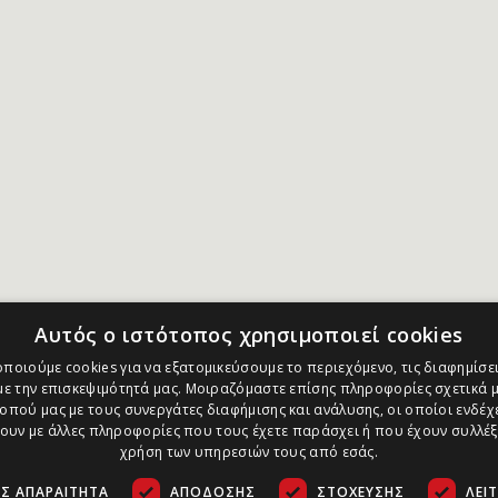
Αυτός ο ιστότοπος χρησιμοποιεί cookies
ποιούμε cookies για να εξατομικεύσουμε το περιεχόμενο, τις διαφημίσει
ε την επισκεψιμότητά μας. Μοιραζόμαστε επίσης πληροφορίες σχετικά μ
οπού μας με τους συνεργάτες διαφήμισης και ανάλυσης, οι οποίοι ενδέχε
υν με άλλες πληροφορίες που τους έχετε παράσχει ή που έχουν συλλέξ
χρήση των υπηρεσιών τους από εσάς.
Σ ΑΠΑΡΑΊΤΗΤΑ
ΑΠΌΔΟΣΗΣ
ΣΤΌΧΕΥΣΗΣ
ΛΕΙ