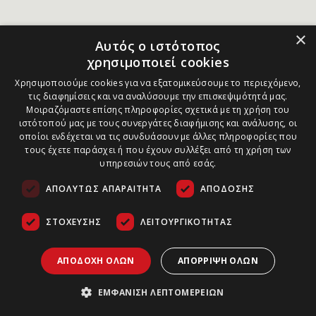
×
Αυτός ο ιστότοπος
χρησιμοποιεί cookies
Χρησιμοποιούμε cookies για να εξατομικεύσουμε το περιεχόμενο,
τις διαφημίσεις και να αναλύσουμε την επισκεψιμότητά μας.
Μοιραζόμαστε επίσης πληροφορίες σχετικά με τη χρήση του
ιστότοπού μας με τους συνεργάτες διαφήμισης και ανάλυσης, οι
οποίοι ενδέχεται να τις συνδυάσουν με άλλες πληροφορίες που
τους έχετε παράσχει ή που έχουν συλλέξει από τη χρήση των
υπηρεσιών τους από εσάς.
ΑΠΟΛΎΤΩΣ ΑΠΑΡΑΊΤΗΤΑ
ΑΠΌΔΟΣΗΣ
ΣΤΌΧΕΥΣΗΣ
ΛΕΙΤΟΥΡΓΙΚΌΤΗΤΑΣ
ΑΠΟΔΟΧΉ ΌΛΩΝ
ΑΠΌΡΡΙΨΗ ΌΛΩΝ
ΕΜΦΆΝΙΣΗ ΛΕΠΤΟΜΕΡΕΙΏΝ