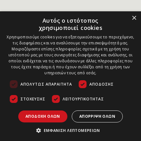
×
Αυτός ο ιστότοπος
χρησιμοποιεί cookies
Χρησιμοποιούμε cookies για να εξατομικεύσουμε το περιεχόμενο,
τις διαφημίσεις και να αναλύσουμε την επισκεψιμότητά μας.
Μοιραζόμαστε επίσης πληροφορίες σχετικά με τη χρήση του
ιστότοπού μας με τους συνεργάτες διαφήμισης και ανάλυσης, οι
οποίοι ενδέχεται να τις συνδυάσουν με άλλες πληροφορίες που
τους έχετε παράσχει ή που έχουν συλλέξει από τη χρήση των
υπηρεσιών τους από εσάς.
ΑΠΟΛΎΤΩΣ ΑΠΑΡΑΊΤΗΤΑ
ΑΠΌΔΟΣΗΣ
ΣΤΌΧΕΥΣΗΣ
ΛΕΙΤΟΥΡΓΙΚΌΤΗΤΑΣ
ΑΠΟΔΟΧΉ ΌΛΩΝ
ΑΠΌΡΡΙΨΗ ΌΛΩΝ
ΕΜΦΆΝΙΣΗ ΛΕΠΤΟΜΕΡΕΙΏΝ