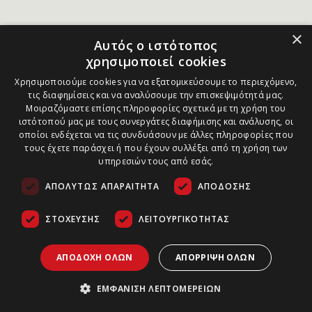
×
Αυτός ο ιστότοπος
χρησιμοποιεί cookies
Χρησιμοποιούμε cookies για να εξατομικεύσουμε το περιεχόμενο,
τις διαφημίσεις και να αναλύσουμε την επισκεψιμότητά μας.
Μοιραζόμαστε επίσης πληροφορίες σχετικά με τη χρήση του
ιστότοπού μας με τους συνεργάτες διαφήμισης και ανάλυσης, οι
οποίοι ενδέχεται να τις συνδυάσουν με άλλες πληροφορίες που
τους έχετε παράσχει ή που έχουν συλλέξει από τη χρήση των
υπηρεσιών τους από εσάς.
ΑΠΟΛΎΤΩΣ ΑΠΑΡΑΊΤΗΤΑ
ΑΠΌΔΟΣΗΣ
ΣΤΌΧΕΥΣΗΣ
ΛΕΙΤΟΥΡΓΙΚΌΤΗΤΑΣ
ΑΠΟΔΟΧΉ ΌΛΩΝ
ΑΠΌΡΡΙΨΗ ΌΛΩΝ
ΕΜΦΆΝΙΣΗ ΛΕΠΤΟΜΕΡΕΙΏΝ