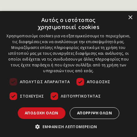
×
Αυτός ο ιστότοπος
χρησιμοποιεί cookies
Χρησιμοποιούμε cookies για να εξατομικεύσουμε το περιεχόμενο,
τις διαφημίσεις και να αναλύσουμε την επισκεψιμότητά μας.
Μοιραζόμαστε επίσης πληροφορίες σχετικά με τη χρήση του
ιστότοπού μας με τους συνεργάτες διαφήμισης και ανάλυσης, οι
οποίοι ενδέχεται να τις συνδυάσουν με άλλες πληροφορίες που
τους έχετε παράσχει ή που έχουν συλλέξει από τη χρήση των
υπηρεσιών τους από εσάς.
ΑΠΟΛΎΤΩΣ ΑΠΑΡΑΊΤΗΤΑ
ΑΠΌΔΟΣΗΣ
ΣΤΌΧΕΥΣΗΣ
ΛΕΙΤΟΥΡΓΙΚΌΤΗΤΑΣ
ΑΠΟΔΟΧΉ ΌΛΩΝ
ΑΠΌΡΡΙΨΗ ΌΛΩΝ
ΕΜΦΆΝΙΣΗ ΛΕΠΤΟΜΕΡΕΙΏΝ