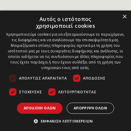
×
Αυτός ο ιστότοπος
χρησιμοποιεί cookies
Χρησιμοποιούμε cookies για να εξατομικεύσουμε το περιεχόμενο,
τις διαφημίσεις και να αναλύσουμε την επισκεψιμότητά μας.
Μοιραζόμαστε επίσης πληροφορίες σχετικά με τη χρήση του
ιστότοπού μας με τους συνεργάτες διαφήμισης και ανάλυσης, οι
οποίοι ενδέχεται να τις συνδυάσουν με άλλες πληροφορίες που
τους έχετε παράσχει ή που έχουν συλλέξει από τη χρήση των
υπηρεσιών τους από εσάς.
ΑΠΟΛΎΤΩΣ ΑΠΑΡΑΊΤΗΤΑ
ΑΠΌΔΟΣΗΣ
ΣΤΌΧΕΥΣΗΣ
ΛΕΙΤΟΥΡΓΙΚΌΤΗΤΑΣ
ΑΠΟΔΟΧΉ ΌΛΩΝ
ΑΠΌΡΡΙΨΗ ΌΛΩΝ
ΕΜΦΆΝΙΣΗ ΛΕΠΤΟΜΕΡΕΙΏΝ