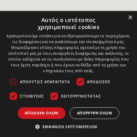
×
Αυτός ο ιστότοπος
χρησιμοποιεί cookies
Χρησιμοποιούμε cookies για να εξατομικεύσουμε το περιεχόμενο,
τις διαφημίσεις και να αναλύσουμε την επισκεψιμότητά μας.
Μοιραζόμαστε επίσης πληροφορίες σχετικά με τη χρήση του
ιστότοπού μας με τους συνεργάτες διαφήμισης και ανάλυσης, οι
οποίοι ενδέχεται να τις συνδυάσουν με άλλες πληροφορίες που
τους έχετε παράσχει ή που έχουν συλλέξει από τη χρήση των
υπηρεσιών τους από εσάς.
ΑΠΟΛΎΤΩΣ ΑΠΑΡΑΊΤΗΤΑ
ΑΠΌΔΟΣΗΣ
ΣΤΌΧΕΥΣΗΣ
ΛΕΙΤΟΥΡΓΙΚΌΤΗΤΑΣ
ΑΠΟΔΟΧΉ ΌΛΩΝ
ΑΠΌΡΡΙΨΗ ΌΛΩΝ
ΕΜΦΆΝΙΣΗ ΛΕΠΤΟΜΕΡΕΙΏΝ