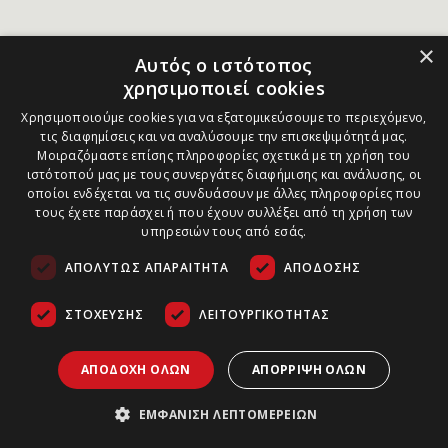
×
Αυτός ο ιστότοπος
χρησιμοποιεί cookies
Χρησιμοποιούμε cookies για να εξατομικεύσουμε το περιεχόμενο,
τις διαφημίσεις και να αναλύσουμε την επισκεψιμότητά μας.
Μοιραζόμαστε επίσης πληροφορίες σχετικά με τη χρήση του
ιστότοπού μας με τους συνεργάτες διαφήμισης και ανάλυσης, οι
οποίοι ενδέχεται να τις συνδυάσουν με άλλες πληροφορίες που
τους έχετε παράσχει ή που έχουν συλλέξει από τη χρήση των
υπηρεσιών τους από εσάς.
ΑΠΟΛΎΤΩΣ ΑΠΑΡΑΊΤΗΤΑ
ΑΠΌΔΟΣΗΣ
ΣΤΌΧΕΥΣΗΣ
ΛΕΙΤΟΥΡΓΙΚΌΤΗΤΑΣ
ΑΠΟΔΟΧΉ ΌΛΩΝ
ΑΠΌΡΡΙΨΗ ΌΛΩΝ
ΕΜΦΆΝΙΣΗ ΛΕΠΤΟΜΕΡΕΙΏΝ