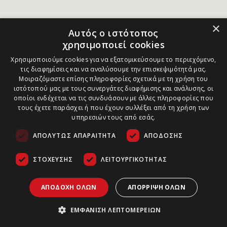
×
Αυτός ο ιστότοπος
χρησιμοποιεί cookies
Χρησιμοποιούμε cookies για να εξατομικεύσουμε το περιεχόμενο,
τις διαφημίσεις και να αναλύσουμε την επισκεψιμότητά μας.
Μοιραζόμαστε επίσης πληροφορίες σχετικά με τη χρήση του
ιστότοπού μας με τους συνεργάτες διαφήμισης και ανάλυσης, οι
οποίοι ενδέχεται να τις συνδυάσουν με άλλες πληροφορίες που
τους έχετε παράσχει ή που έχουν συλλέξει από τη χρήση των
υπηρεσιών τους από εσάς.
ΑΠΟΛΎΤΩΣ ΑΠΑΡΑΊΤΗΤΑ
ΑΠΌΔΟΣΗΣ
ΣΤΌΧΕΥΣΗΣ
ΛΕΙΤΟΥΡΓΙΚΌΤΗΤΑΣ
ΑΠΟΔΟΧΉ ΌΛΩΝ
ΑΠΌΡΡΙΨΗ ΌΛΩΝ
ΕΜΦΆΝΙΣΗ ΛΕΠΤΟΜΕΡΕΙΏΝ