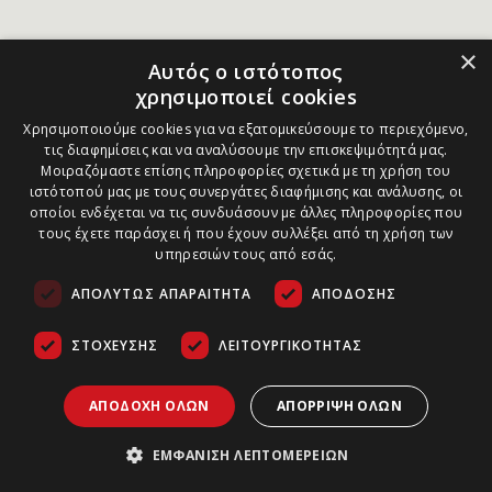
×
Αυτός ο ιστότοπος
χρησιμοποιεί cookies
Χρησιμοποιούμε cookies για να εξατομικεύσουμε το περιεχόμενο,
τις διαφημίσεις και να αναλύσουμε την επισκεψιμότητά μας.
Μοιραζόμαστε επίσης πληροφορίες σχετικά με τη χρήση του
ιστότοπού μας με τους συνεργάτες διαφήμισης και ανάλυσης, οι
οποίοι ενδέχεται να τις συνδυάσουν με άλλες πληροφορίες που
τους έχετε παράσχει ή που έχουν συλλέξει από τη χρήση των
υπηρεσιών τους από εσάς.
ΑΠΟΛΎΤΩΣ ΑΠΑΡΑΊΤΗΤΑ
ΑΠΌΔΟΣΗΣ
ΣΤΌΧΕΥΣΗΣ
ΛΕΙΤΟΥΡΓΙΚΌΤΗΤΑΣ
ΑΠΟΔΟΧΉ ΌΛΩΝ
ΑΠΌΡΡΙΨΗ ΌΛΩΝ
ΕΜΦΆΝΙΣΗ ΛΕΠΤΟΜΕΡΕΙΏΝ