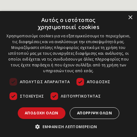
×
Αυτός ο ιστότοπος
χρησιμοποιεί cookies
Χρησιμοποιούμε cookies για να εξατομικεύσουμε το περιεχόμενο,
τις διαφημίσεις και να αναλύσουμε την επισκεψιμότητά μας.
Μοιραζόμαστε επίσης πληροφορίες σχετικά με τη χρήση του
ιστότοπού μας με τους συνεργάτες διαφήμισης και ανάλυσης, οι
οποίοι ενδέχεται να τις συνδυάσουν με άλλες πληροφορίες που
τους έχετε παράσχει ή που έχουν συλλέξει από τη χρήση των
υπηρεσιών τους από εσάς.
ΑΠΟΛΎΤΩΣ ΑΠΑΡΑΊΤΗΤΑ
ΑΠΌΔΟΣΗΣ
ΣΤΌΧΕΥΣΗΣ
ΛΕΙΤΟΥΡΓΙΚΌΤΗΤΑΣ
ΑΠΟΔΟΧΉ ΌΛΩΝ
ΑΠΌΡΡΙΨΗ ΌΛΩΝ
ΕΜΦΆΝΙΣΗ ΛΕΠΤΟΜΕΡΕΙΏΝ