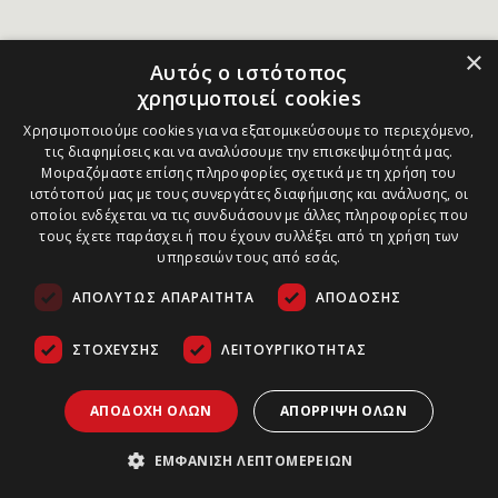
×
Αυτός ο ιστότοπος
χρησιμοποιεί cookies
Χρησιμοποιούμε cookies για να εξατομικεύσουμε το περιεχόμενο,
τις διαφημίσεις και να αναλύσουμε την επισκεψιμότητά μας.
Μοιραζόμαστε επίσης πληροφορίες σχετικά με τη χρήση του
ιστότοπού μας με τους συνεργάτες διαφήμισης και ανάλυσης, οι
οποίοι ενδέχεται να τις συνδυάσουν με άλλες πληροφορίες που
τους έχετε παράσχει ή που έχουν συλλέξει από τη χρήση των
υπηρεσιών τους από εσάς.
ΑΠΟΛΎΤΩΣ ΑΠΑΡΑΊΤΗΤΑ
ΑΠΌΔΟΣΗΣ
ΣΤΌΧΕΥΣΗΣ
ΛΕΙΤΟΥΡΓΙΚΌΤΗΤΑΣ
ΑΠΟΔΟΧΉ ΌΛΩΝ
ΑΠΌΡΡΙΨΗ ΌΛΩΝ
ΕΜΦΆΝΙΣΗ ΛΕΠΤΟΜΕΡΕΙΏΝ