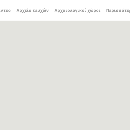
πέδια θέρμανση
ίντεο
Αρχείο τευχών
Αρχαιολογικοί χώροι
Περισσότε