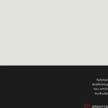
Χρησιμο
αναλύσουμ
του ιστότ
συνδυάσο
ΑΠΟΛΎΤΩ