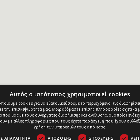
Αυτός ο ιστότοπος χρησιμοποιεί cookies
ποιούμε cookies για να εξατομικεύσουμε το περιεχόμενο, τις διαφημίσει
ε την επισκεψιμότητά μας. Μοιραζόμαστε επίσης πληροφορίες σχετικά μ
οπού μας με τους συνεργάτες διαφήμισης και ανάλυσης, οι οποίοι ενδέχε
υν με άλλες πληροφορίες που τους έχετε παράσχει ή που έχουν συλλέξ
χρήση των υπηρεσιών τους από εσάς.
Σ ΑΠΑΡΑΊΤΗΤΑ
ΑΠΌΔΟΣΗΣ
ΣΤΌΧΕΥΣΗΣ
ΛΕΙ