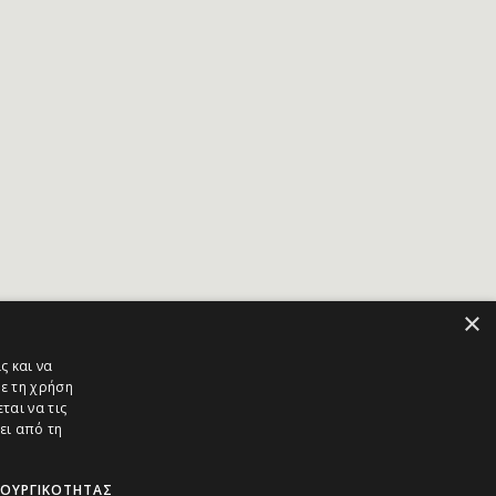
×
ς και να
ε τη χρήση
ται να τις
ει από τη
ΤΟΥΡΓΙΚΌΤΗΤΑΣ