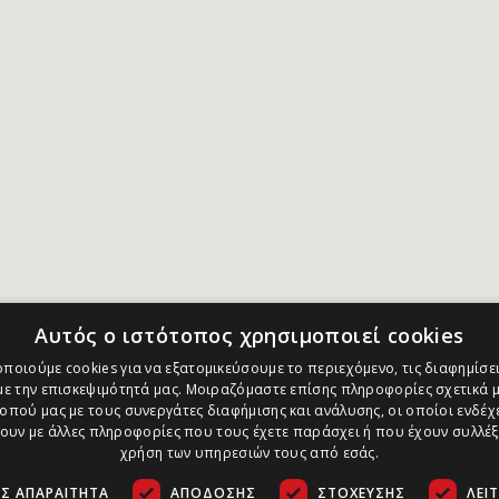
Αυτός ο ιστότοπος χρησιμοποιεί cookies
ποιούμε cookies για να εξατομικεύσουμε το περιεχόμενο, τις διαφημίσει
ε την επισκεψιμότητά μας. Μοιραζόμαστε επίσης πληροφορίες σχετικά μ
οπού μας με τους συνεργάτες διαφήμισης και ανάλυσης, οι οποίοι ενδέχε
υν με άλλες πληροφορίες που τους έχετε παράσχει ή που έχουν συλλέξ
χρήση των υπηρεσιών τους από εσάς.
Σ ΑΠΑΡΑΊΤΗΤΑ
ΑΠΌΔΟΣΗΣ
ΣΤΌΧΕΥΣΗΣ
ΛΕΙ