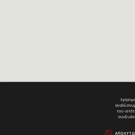
Χρησιμο
αναλύσουμ
του ιστότ
συνδυάσο
ΑΠΟΛΎΤΩ