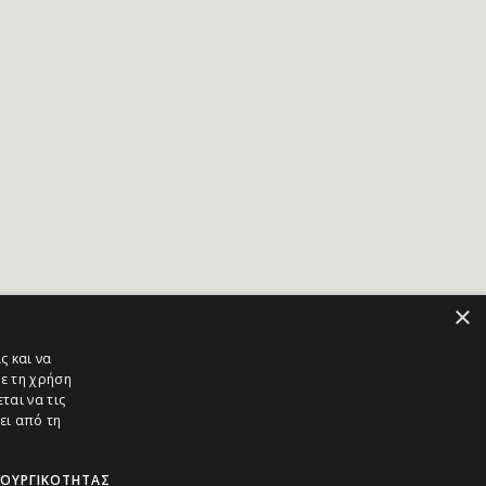
×
ς και να
ε τη χρήση
ται να τις
ει από τη
ΤΟΥΡΓΙΚΌΤΗΤΑΣ