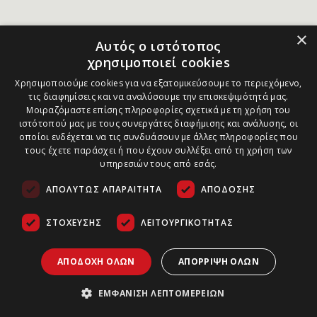
×
Αυτός ο ιστότοπος
χρησιμοποιεί cookies
Χρησιμοποιούμε cookies για να εξατομικεύσουμε το περιεχόμενο,
τις διαφημίσεις και να αναλύσουμε την επισκεψιμότητά μας.
Μοιραζόμαστε επίσης πληροφορίες σχετικά με τη χρήση του
ιστότοπού μας με τους συνεργάτες διαφήμισης και ανάλυσης, οι
οποίοι ενδέχεται να τις συνδυάσουν με άλλες πληροφορίες που
τους έχετε παράσχει ή που έχουν συλλέξει από τη χρήση των
υπηρεσιών τους από εσάς.
ΑΠΟΛΎΤΩΣ ΑΠΑΡΑΊΤΗΤΑ
ΑΠΌΔΟΣΗΣ
ΣΤΌΧΕΥΣΗΣ
ΛΕΙΤΟΥΡΓΙΚΌΤΗΤΑΣ
ΑΠΟΔΟΧΉ ΌΛΩΝ
ΑΠΌΡΡΙΨΗ ΌΛΩΝ
ΕΜΦΆΝΙΣΗ ΛΕΠΤΟΜΕΡΕΙΏΝ