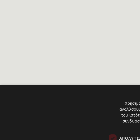
Χρησιμο
αναλύσουμ
του ιστότ
συνδυάσο
ΑΠΟΛΎΤΩ