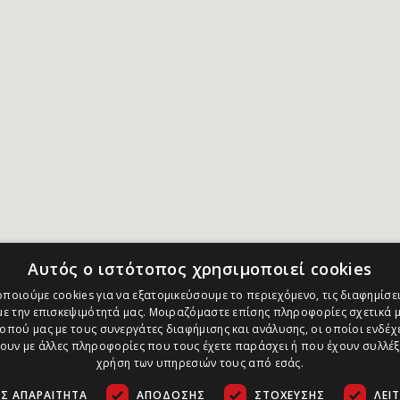
Αυτός ο ιστότοπος χρησιμοποιεί cookies
ποιούμε cookies για να εξατομικεύσουμε το περιεχόμενο, τις διαφημίσει
ε την επισκεψιμότητά μας. Μοιραζόμαστε επίσης πληροφορίες σχετικά μ
οπού μας με τους συνεργάτες διαφήμισης και ανάλυσης, οι οποίοι ενδέχε
υν με άλλες πληροφορίες που τους έχετε παράσχει ή που έχουν συλλέξ
χρήση των υπηρεσιών τους από εσάς.
Σ ΑΠΑΡΑΊΤΗΤΑ
ΑΠΌΔΟΣΗΣ
ΣΤΌΧΕΥΣΗΣ
ΛΕΙ