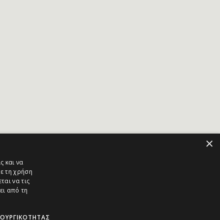
×
ς και να
ε τη χρήση
ται να τις
ει από τη
ΤΟΥΡΓΙΚΌΤΗΤΑΣ