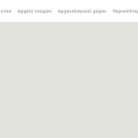
ρωμαϊκή περίοδος
ίντεο
Αρχείο τευχών
Αρχαιολογικοί χώροι
Περισσότε