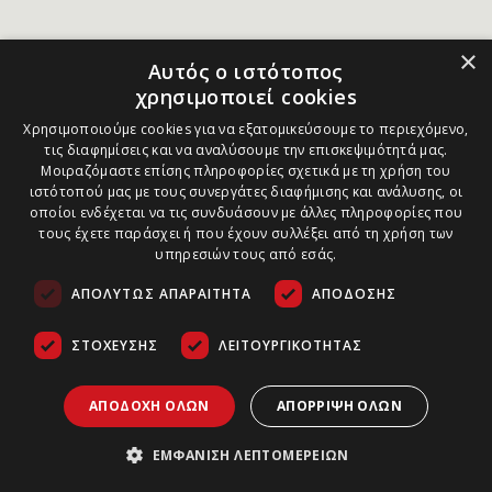
×
Αυτός ο ιστότοπος
χρησιμοποιεί cookies
Χρησιμοποιούμε cookies για να εξατομικεύσουμε το περιεχόμενο,
τις διαφημίσεις και να αναλύσουμε την επισκεψιμότητά μας.
Μοιραζόμαστε επίσης πληροφορίες σχετικά με τη χρήση του
ιστότοπού μας με τους συνεργάτες διαφήμισης και ανάλυσης, οι
οποίοι ενδέχεται να τις συνδυάσουν με άλλες πληροφορίες που
τους έχετε παράσχει ή που έχουν συλλέξει από τη χρήση των
υπηρεσιών τους από εσάς.
ΑΠΟΛΎΤΩΣ ΑΠΑΡΑΊΤΗΤΑ
ΑΠΌΔΟΣΗΣ
ΣΤΌΧΕΥΣΗΣ
ΛΕΙΤΟΥΡΓΙΚΌΤΗΤΑΣ
ΑΠΟΔΟΧΉ ΌΛΩΝ
ΑΠΌΡΡΙΨΗ ΌΛΩΝ
ΕΜΦΆΝΙΣΗ ΛΕΠΤΟΜΕΡΕΙΏΝ