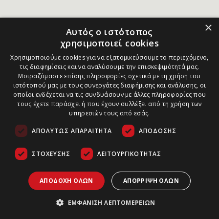
×
Αυτός ο ιστότοπος
χρησιμοποιεί cookies
Χρησιμοποιούμε cookies για να εξατομικεύσουμε το περιεχόμενο,
τις διαφημίσεις και να αναλύσουμε την επισκεψιμότητά μας.
Μοιραζόμαστε επίσης πληροφορίες σχετικά με τη χρήση του
ιστότοπού μας με τους συνεργάτες διαφήμισης και ανάλυσης, οι
οποίοι ενδέχεται να τις συνδυάσουν με άλλες πληροφορίες που
τους έχετε παράσχει ή που έχουν συλλέξει από τη χρήση των
υπηρεσιών τους από εσάς.
ΑΠΟΛΎΤΩΣ ΑΠΑΡΑΊΤΗΤΑ
ΑΠΌΔΟΣΗΣ
ΣΤΌΧΕΥΣΗΣ
ΛΕΙΤΟΥΡΓΙΚΌΤΗΤΑΣ
ΑΠΟΔΟΧΉ ΌΛΩΝ
ΑΠΌΡΡΙΨΗ ΌΛΩΝ
ΕΜΦΆΝΙΣΗ ΛΕΠΤΟΜΕΡΕΙΏΝ