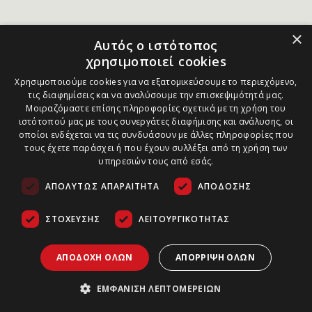
×
Αυτός ο ιστότοπος
χρησιμοποιεί cookies
Χρησιμοποιούμε cookies για να εξατομικεύσουμε το περιεχόμενο,
τις διαφημίσεις και να αναλύσουμε την επισκεψιμότητά μας.
Μοιραζόμαστε επίσης πληροφορίες σχετικά με τη χρήση του
ιστότοπού μας με τους συνεργάτες διαφήμισης και ανάλυσης, οι
οποίοι ενδέχεται να τις συνδυάσουν με άλλες πληροφορίες που
τους έχετε παράσχει ή που έχουν συλλέξει από τη χρήση των
υπηρεσιών τους από εσάς.
ΑΠΟΛΎΤΩΣ ΑΠΑΡΑΊΤΗΤΑ
ΑΠΌΔΟΣΗΣ
ΣΤΌΧΕΥΣΗΣ
ΛΕΙΤΟΥΡΓΙΚΌΤΗΤΑΣ
ΑΠΟΔΟΧΉ ΌΛΩΝ
ΑΠΌΡΡΙΨΗ ΌΛΩΝ
ΕΜΦΆΝΙΣΗ ΛΕΠΤΟΜΕΡΕΙΏΝ