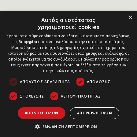
×
Αυτός ο ιστότοπος
χρησιμοποιεί cookies
Χρησιμοποιούμε cookies για να εξατομικεύσουμε το περιεχόμενο,
τις διαφημίσεις και να αναλύσουμε την επισκεψιμότητά μας.
Μοιραζόμαστε επίσης πληροφορίες σχετικά με τη χρήση του
ιστότοπού μας με τους συνεργάτες διαφήμισης και ανάλυσης, οι
οποίοι ενδέχεται να τις συνδυάσουν με άλλες πληροφορίες που
τους έχετε παράσχει ή που έχουν συλλέξει από τη χρήση των
υπηρεσιών τους από εσάς.
ΑΠΟΛΎΤΩΣ ΑΠΑΡΑΊΤΗΤΑ
ΑΠΌΔΟΣΗΣ
ΣΤΌΧΕΥΣΗΣ
ΛΕΙΤΟΥΡΓΙΚΌΤΗΤΑΣ
ΑΠΟΔΟΧΉ ΌΛΩΝ
ΑΠΌΡΡΙΨΗ ΌΛΩΝ
ΕΜΦΆΝΙΣΗ ΛΕΠΤΟΜΕΡΕΙΏΝ