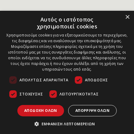
×
Αυτός ο ιστότοπος
χρησιμοποιεί cookies
Χρησιμοποιούμε cookies για να εξατομικεύσουμε το περιεχόμενο,
τις διαφημίσεις και να αναλύσουμε την επισκεψιμότητά μας.
Μοιραζόμαστε επίσης πληροφορίες σχετικά με τη χρήση του
ιστότοπού μας με τους συνεργάτες διαφήμισης και ανάλυσης, οι
οποίοι ενδέχεται να τις συνδυάσουν με άλλες πληροφορίες που
τους έχετε παράσχει ή που έχουν συλλέξει από τη χρήση των
υπηρεσιών τους από εσάς.
ΑΠΟΛΎΤΩΣ ΑΠΑΡΑΊΤΗΤΑ
ΑΠΌΔΟΣΗΣ
ΣΤΌΧΕΥΣΗΣ
ΛΕΙΤΟΥΡΓΙΚΌΤΗΤΑΣ
ΑΠΟΔΟΧΉ ΌΛΩΝ
ΑΠΌΡΡΙΨΗ ΌΛΩΝ
ΕΜΦΆΝΙΣΗ ΛΕΠΤΟΜΕΡΕΙΏΝ