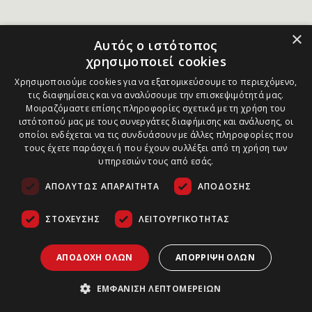
×
Αυτός ο ιστότοπος
χρησιμοποιεί cookies
Χρησιμοποιούμε cookies για να εξατομικεύσουμε το περιεχόμενο,
τις διαφημίσεις και να αναλύσουμε την επισκεψιμότητά μας.
Μοιραζόμαστε επίσης πληροφορίες σχετικά με τη χρήση του
ιστότοπού μας με τους συνεργάτες διαφήμισης και ανάλυσης, οι
οποίοι ενδέχεται να τις συνδυάσουν με άλλες πληροφορίες που
τους έχετε παράσχει ή που έχουν συλλέξει από τη χρήση των
υπηρεσιών τους από εσάς.
ΑΠΟΛΎΤΩΣ ΑΠΑΡΑΊΤΗΤΑ
ΑΠΌΔΟΣΗΣ
ΣΤΌΧΕΥΣΗΣ
ΛΕΙΤΟΥΡΓΙΚΌΤΗΤΑΣ
ΑΠΟΔΟΧΉ ΌΛΩΝ
ΑΠΌΡΡΙΨΗ ΌΛΩΝ
ΕΜΦΆΝΙΣΗ ΛΕΠΤΟΜΕΡΕΙΏΝ