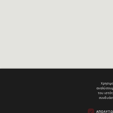
Χρησιμο
αναλύσουμ
του ιστότ
συνδυάσο
ΑΠΟΛΎΤΩ