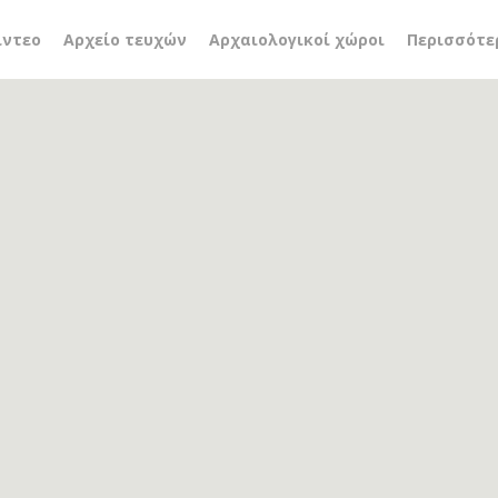
υτικά παιχνίδια
ίντεο
Αρχείο τευχών
Αρχαιολογικοί χώροι
Περισσότε