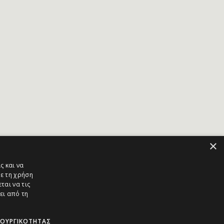
×
ς και να
ε τη χρήση
ται να τις
ει από τη
ΤΟΥΡΓΙΚΌΤΗΤΑΣ