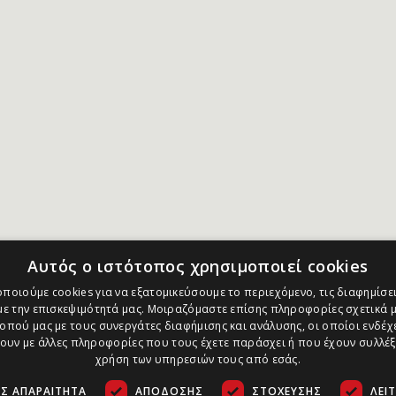
Αυτός ο ιστότοπος χρησιμοποιεί cookies
ποιούμε cookies για να εξατομικεύσουμε το περιεχόμενο, τις διαφημίσει
ε την επισκεψιμότητά μας. Μοιραζόμαστε επίσης πληροφορίες σχετικά μ
οπού μας με τους συνεργάτες διαφήμισης και ανάλυσης, οι οποίοι ενδέχε
υν με άλλες πληροφορίες που τους έχετε παράσχει ή που έχουν συλλέξ
χρήση των υπηρεσιών τους από εσάς.
Σ ΑΠΑΡΑΊΤΗΤΑ
ΑΠΌΔΟΣΗΣ
ΣΤΌΧΕΥΣΗΣ
ΛΕΙ