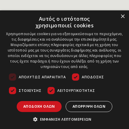
×
Αυτός ο ιστότοπος
χρησιμοποιεί cookies
Χρησιμοποιούμε cookies για να εξατομικεύσουμε το περιεχόμενο,
τις διαφημίσεις και να αναλύσουμε την επισκεψιμότητά μας.
Μοιραζόμαστε επίσης πληροφορίες σχετικά με τη χρήση του
ιστότοπού μας με τους συνεργάτες διαφήμισης και ανάλυσης, οι
οποίοι ενδέχεται να τις συνδυάσουν με άλλες πληροφορίες που
τους έχετε παράσχει ή που έχουν συλλέξει από τη χρήση των
υπηρεσιών τους από εσάς.
ΑΠΟΛΎΤΩΣ ΑΠΑΡΑΊΤΗΤΑ
ΑΠΌΔΟΣΗΣ
ΣΤΌΧΕΥΣΗΣ
ΛΕΙΤΟΥΡΓΙΚΌΤΗΤΑΣ
ΑΠΟΔΟΧΉ ΌΛΩΝ
ΑΠΌΡΡΙΨΗ ΌΛΩΝ
ΕΜΦΆΝΙΣΗ ΛΕΠΤΟΜΕΡΕΙΏΝ