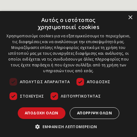
×
Αυτός ο ιστότοπος
χρησιμοποιεί cookies
Χρησιμοποιούμε cookies για να εξατομικεύσουμε το περιεχόμενο,
τις διαφημίσεις και να αναλύσουμε την επισκεψιμότητά μας.
Μοιραζόμαστε επίσης πληροφορίες σχετικά με τη χρήση του
ιστότοπού μας με τους συνεργάτες διαφήμισης και ανάλυσης, οι
οποίοι ενδέχεται να τις συνδυάσουν με άλλες πληροφορίες που
τους έχετε παράσχει ή που έχουν συλλέξει από τη χρήση των
υπηρεσιών τους από εσάς.
ΑΠΟΛΎΤΩΣ ΑΠΑΡΑΊΤΗΤΑ
ΑΠΌΔΟΣΗΣ
ΣΤΌΧΕΥΣΗΣ
ΛΕΙΤΟΥΡΓΙΚΌΤΗΤΑΣ
ΑΠΟΔΟΧΉ ΌΛΩΝ
ΑΠΌΡΡΙΨΗ ΌΛΩΝ
ΕΜΦΆΝΙΣΗ ΛΕΠΤΟΜΕΡΕΙΏΝ