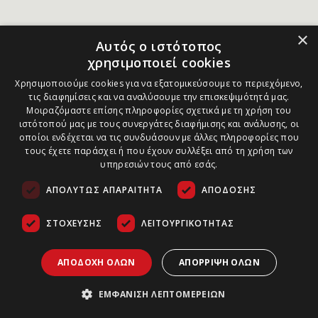
×
Αυτός ο ιστότοπος
χρησιμοποιεί cookies
Χρησιμοποιούμε cookies για να εξατομικεύσουμε το περιεχόμενο,
τις διαφημίσεις και να αναλύσουμε την επισκεψιμότητά μας.
Μοιραζόμαστε επίσης πληροφορίες σχετικά με τη χρήση του
ιστότοπού μας με τους συνεργάτες διαφήμισης και ανάλυσης, οι
οποίοι ενδέχεται να τις συνδυάσουν με άλλες πληροφορίες που
τους έχετε παράσχει ή που έχουν συλλέξει από τη χρήση των
υπηρεσιών τους από εσάς.
ΑΠΟΛΎΤΩΣ ΑΠΑΡΑΊΤΗΤΑ
ΑΠΌΔΟΣΗΣ
ΣΤΌΧΕΥΣΗΣ
ΛΕΙΤΟΥΡΓΙΚΌΤΗΤΑΣ
ΑΠΟΔΟΧΉ ΌΛΩΝ
ΑΠΌΡΡΙΨΗ ΌΛΩΝ
ΕΜΦΆΝΙΣΗ ΛΕΠΤΟΜΕΡΕΙΏΝ